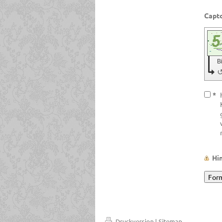
B
*
Hi
Druckversion
|
Sitemap