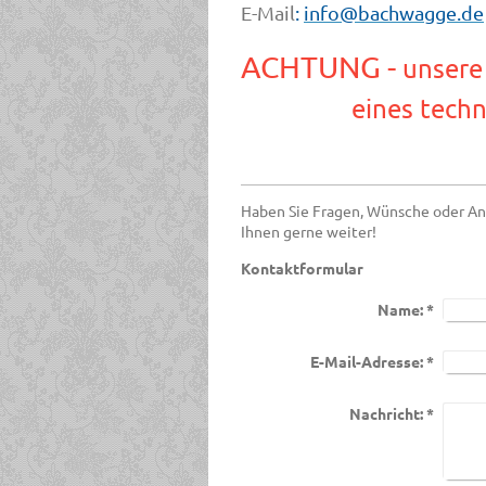
E-Mail
:
info@bachwagge.de
ACHTUNG -
unsere 
eines technischen
Haben Sie Fragen, Wünsche oder Anr
Ihnen gerne weiter!
Kontaktformular
Name:
*
E-Mail-Adresse:
*
Nachricht:
*